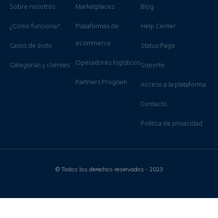
Sobre nosotros
Marketplaces
Blog
¿Cómo funciona?
Plataformas de
Help Center
ecommerce
Casos de éxito
Status Page
Operadores logísticos
Categorías y clientes
Soporte
Partners Program
Acceso a la plataforma
Contacto
Política de privacidad
© Todos los derechos reservados - 2023