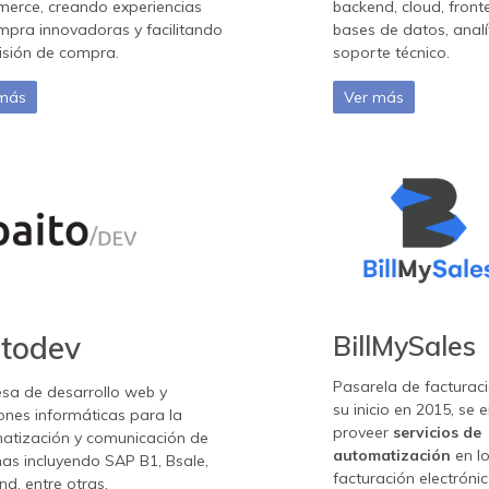
erce, creando experiencias
backend, cloud, front
mpra innovadoras y facilitando
bases de datos, analí
isión de compra.
soporte técnico.
 más
Ver más
itodev
BillMySales
Pasarela de facturac
sa de desarrollo web y
su inicio en 2015, se
ones informáticas para la
proveer
servicios de
atización y comunicación de
automatización
en l
as incluyendo SAP B1, Bsale,
facturación electrónic
nd, entre otras.