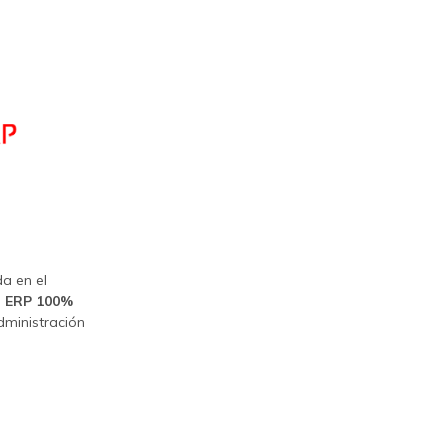
a en el
a ERP
100%
dministración