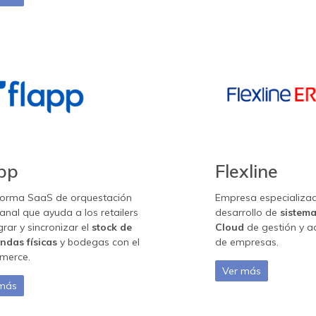
pp
Flexline
forma SaaS de orquestación
Empresa especializad
nal que ayuda a los retailers
desarrollo de
sistem
grar y sincronizar el
stock de
Cloud
de gestión y a
endas físicas
y bodegas con el
de empresas.
merce.
Ver más
 más