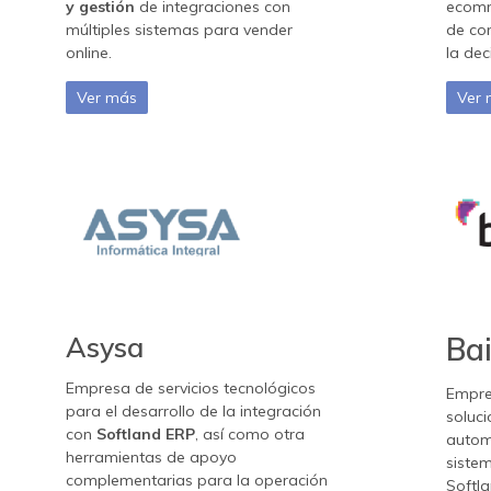
y gestión
de integraciones con
ecomm
múltiples sistemas para vender
de co
online.
la dec
Ver más
Ver
Asysa
Ba
Empresa de servicios tecnológicos
Empre
para el desarrollo de la integración
soluci
con
Softland ERP
, así como otra
autom
herramientas de apoyo
sistem
complementarias para la operación
Softla