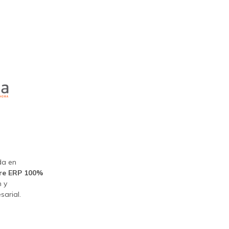
da en
re ERP 100%
n y
sarial.