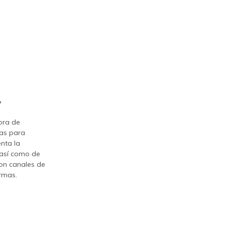
y
ora de
cas para
nta la
así como de
con canales de
ormas.