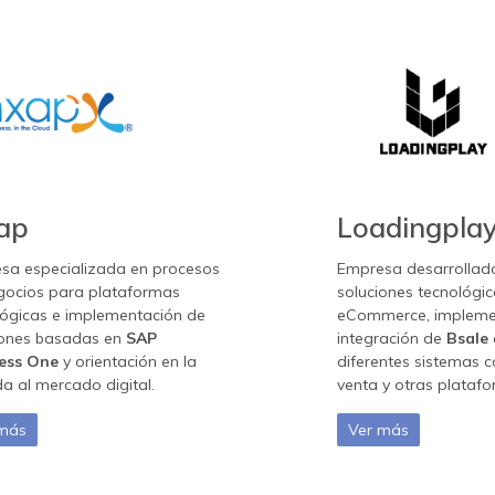
ap
Loadingpla
sa especializada en procesos
Empresa desarrollad
gocios para plataformas
soluciones tecnológi
lógicas e implementación de
eCommerce, impleme
iones basadas en
SAP
integración de
Bsale
ess One
y orientación en la
diferentes sistemas 
a al mercado digital.
venta y otras plataf
 más
Ver más