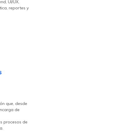
end, UI/UX,
tica, reportes y
ión que, desde
 encarga de
os procesos de
a.