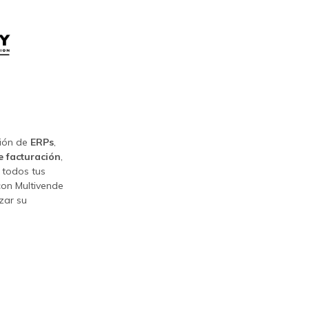
ción de
ERPs
,
e facturación
,
 todos tus
con Multivende
izar su