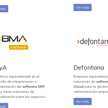
Ver más
 más
yA
Defontana
tora especializada en el
Empresa especializa
ollo de integraciones e
soluciones de
softwa
mentación del
software ERP
Cloud
para la gestió
o
y otras soluciones de
administración empre
alización para los negocios.
Ver más
 más