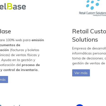
Base
Retail Cust
Solutions
are 100% web para
emisión
cumentos de
Empresa de desarroll
ración
(facturas y boletas
informáticas persona
ónicas) de ventas físicas y
toma de decisiones, c
. Ayuda en la gestión y
gestión de ventas de 
atización del
proceso de
y control de inventario.
Ver más
 más