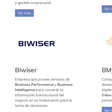
y gestión empresarial.
Ver
Ver más
Biwiser
BM
Empresa que provee servicios de
Consul
Business Performance
y
Business
desarr
Intelligence
para convertir la
imple
información transaccional del
Odo
negocio en un instrumento para la
person
toma de decisiones.
Ver