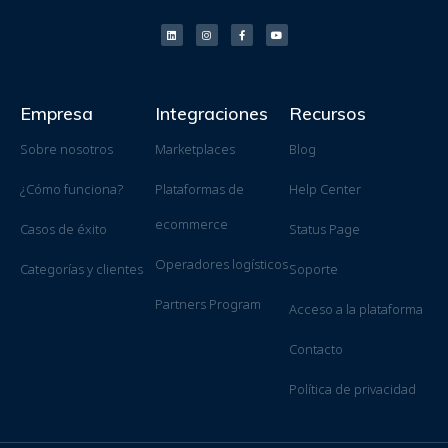
Empresa
Integraciones
Recursos
Sobre nosotros
Marketplaces
Blog
¿Cómo funciona?
Plataformas de
Help Center
ecommerce
Casos de éxito
Status Page
Operadores logísticos
Categorías y clientes
Soporte
Partners Program
Acceso a la plataforma
Contacto
Política de privacidad