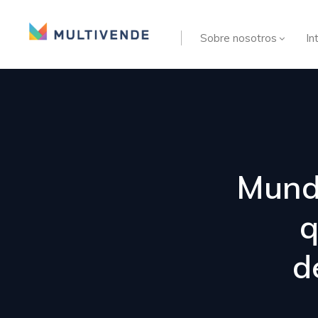
Sobre nosotros
In
Mund
q
d