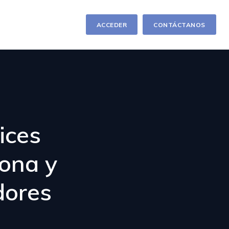
ACCEDER
CONTÁCTANOS
ices
iona y
dores