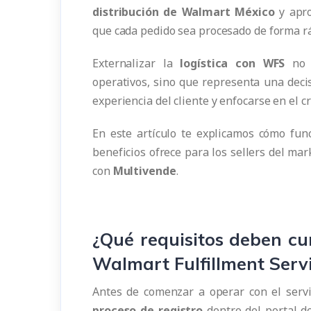
distribución de Walmart México
y apro
que cada pedido sea procesado de forma ráp
Externalizar la
logística con WFS
no s
operativos, sino que representa una decis
experiencia del cliente y enfocarse en el c
En este artículo te explicamos cómo fu
beneficios ofrece para los sellers del mar
con
Multivende
.
¿Qué requisitos deben cu
Walmart Fulfillment Serv
Antes de comenzar a operar con el servic
proceso de registro
dentro del portal d