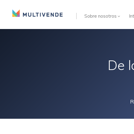
Sobre nosotros
In
De l
R