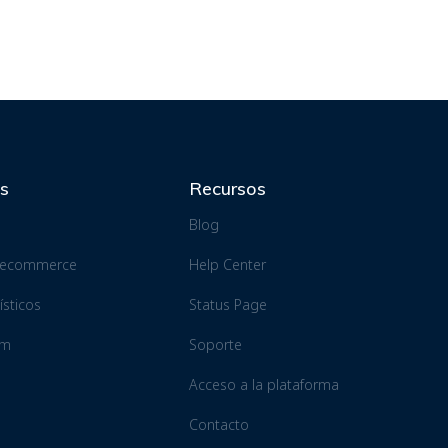
es
Recursos
Blog
e ecommerce
Help Center
sticos
Status Page
am
Soporte
Acceso a la plataforma
Contacto