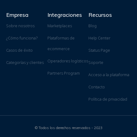
Empresa
Integraciones
Recursos
Sobre nosotros
Marketplaces
Blog
¿Cómo funciona?
Plataformas de
Help Center
ecommerce
Casos de éxito
Status Page
Operadores logísticos
Categorías y clientes
Soporte
Partners Program
Acceso a la plataforma
Contacto
Política de privacidad
© Todos los derechos reservados - 2023