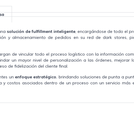
sa
 una
solución de fulfillment inteligente
, encargándose de todo el pro
ión y almacenamiento de pedidos en su red de dark stores, pick
gan de vincular todo el proceso logístico con la información comer
brindar un mayor nivel de personalización a las órdenes, mejorar l
eso de fidelización del cliente final.
entes un
enfoque estratégico
, brindando soluciones de punta a punt
ica y costos asociados dentro de un proceso con un servicio más 