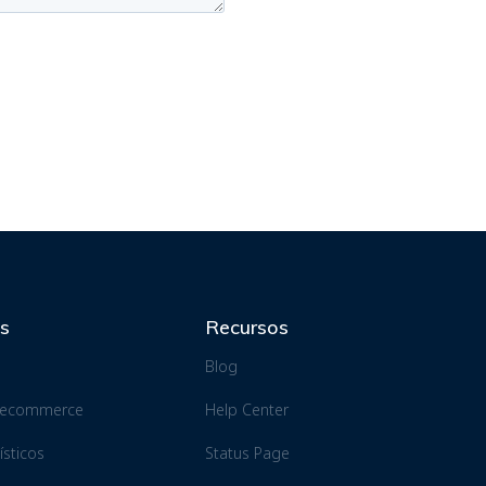
es
Recursos
Blog
e ecommerce
Help Center
sticos
Status Page