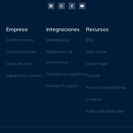
Empresa
Integraciones
Recursos
Sobre nosotros
Marketplaces
Blog
¿Cómo funciona?
Plataformas de
Help Center
ecommerce
Casos de éxito
Status Page
Operadores logísticos
Categorías y clientes
Soporte
Partners Program
Acceso a la plataforma
Contacto
Política de privacidad