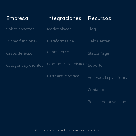
Empresa
Integraciones
Recursos
Sobre nosotros
Marketplaces
Blog
¿Cómo funciona?
Plataformas de
Help Center
ecommerce
Casos de éxito
Status Page
Operadores logísticos
Categorías y clientes
Soporte
Partners Program
Acceso a la plataforma
Contacto
Política de privacidad
© Todos los derechos reservados - 2023