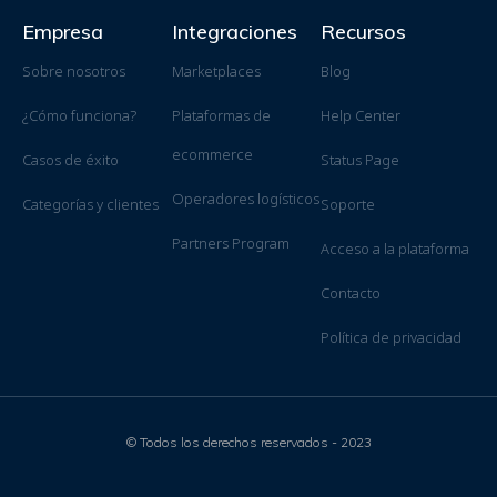
Empresa
Integraciones
Recursos
Sobre nosotros
Marketplaces
Blog
¿Cómo funciona?
Plataformas de
Help Center
ecommerce
Casos de éxito
Status Page
Operadores logísticos
Categorías y clientes
Soporte
Partners Program
Acceso a la plataforma
Contacto
Política de privacidad
© Todos los derechos reservados - 2023